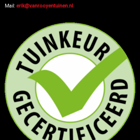
Mail:
erik@vanrooyentuinen.nl