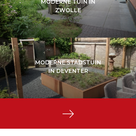
MODERNE TUIN IN
ZWOLLE
MODERNE TUIN IN ZWOLLE
Zwolle
MODERNE STADSTUIN
IN DEVENTER
MODERNE STADSTUIN IN DEVENTER
Deventer