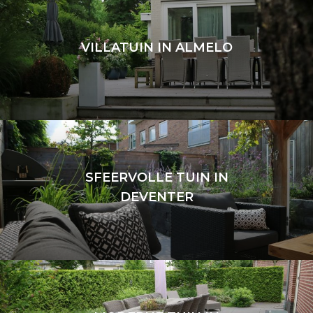
VILLATUIN IN ALMELO
VILLATUIN IN ALMELO
Almelo
SFEERVOLLE TUIN IN
DEVENTER
SFEERVOLLE TUIN IN DEVENTER
Deventer