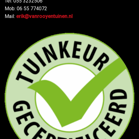
Tel: 055 3232506
Mob: 06 55 774072
Mail:
erik@vanrooyentuinen.nl