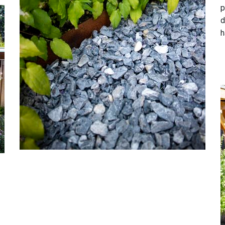
p
d
h