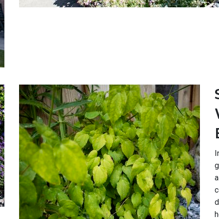
I
g
a
c
d
h